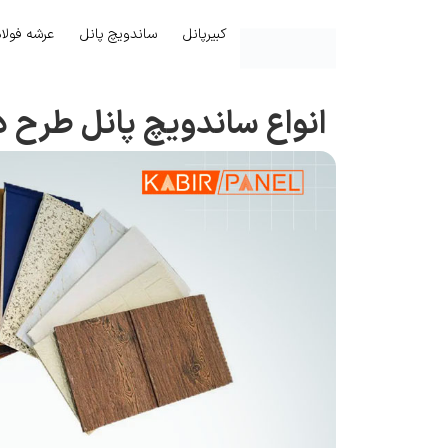
کبیرپانل
ساندویچ پانل
عرشه فولا
انواع ساندویچ پانل طرح د